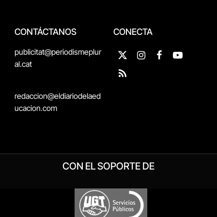
CONTÁCTANOS
CONECTA
publicitat@periodismeplur
X
Instagram
Facebook
YouTube
al.cat
(Twitter)
RSS
redaccion@eldiariodelaed
ucacion.com
CON EL SOPORTE DE