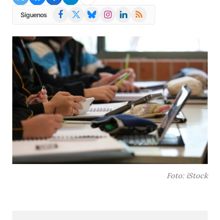
Facebook
X
Bluesky
Instagram
LinkedIn
RSS
Síguenos
(Twitter)
Foto: iStock