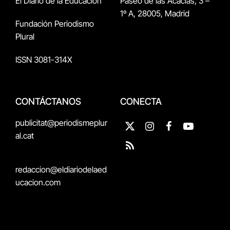
El Diario de la Educación
Paseo de las Acacias, 3 –
1º A, 28005, Madrid
Fundación Periodismo
Plural
ISSN 3081-314X
CONTÁCTANOS
CONECTA
publicitat@periodismeplur
X
Instagram
Facebook
YouTube
al.cat
(Twitter)
RSS
redaccion@eldiariodelaed
ucacion.com