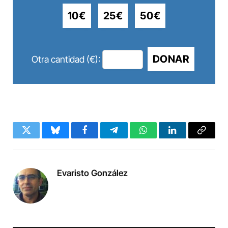
10€
25€
50€
DONAR
Otra cantidad (€):
Twitter
Bluesky
Facebook
Telegram
WhatsApp
LinkedIn
Copy
Link
Evaristo González