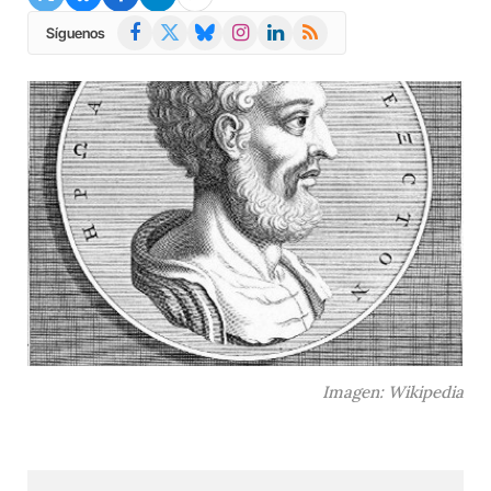
Facebook
X
Bluesky
Instagram
LinkedIn
RSS
Síguenos
(Twitter)
Imagen: Wikipedia