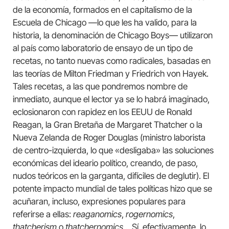
de la economía, formados en el capitalismo de la
Escuela de Chicago —lo que les ha valido, para la
historia, la denominación de Chicago Boys— utilizaron
al país como laboratorio de ensayo de un tipo de
recetas, no tanto nuevas como radicales, basadas en
las teorías de Milton Friedman y Friedrich von Hayek.
Tales recetas, a las que pondremos nombre de
inmediato, aunque el lector ya se lo habrá imaginado,
eclosionaron con rapidez en los EEUU de Ronald
Reagan, la Gran Bretaña de Margaret Thatcher o la
Nueva Zelanda de Roger Douglas (ministro laborista
de centro-izquierda, lo que «desligaba» las soluciones
económicas del ideario político, creando, de paso,
nudos teóricos en la garganta, difíciles de deglutir). El
potente impacto mundial de tales políticas hizo que se
acuñaran, incluso, expresiones populares para
referirse a ellas:
reaganomics
,
rogernomics
,
thatcherism
o
thatchernomics
… Sí, efectivamente, lo