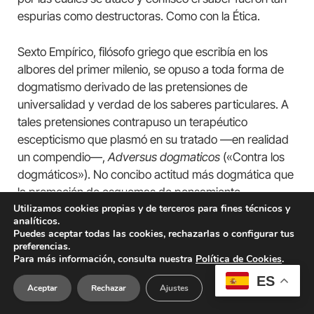
espurias como destructoras. Como con la Ética.
Sexto Empírico, filósofo griego que escribía en los
albores del primer milenio, se opuso a toda forma de
dogmatismo derivado de las pretensiones de
universalidad y verdad de los saberes particulares. A
tales pretensiones contrapuso un terapéutico
escepticismo que plasmó en su tratado —en realidad
un compendio—,
Adversus dogmaticos
(«Contra los
dogmáticos»). No concibo actitud más dogmática que
la promoción de esquemas de pensamiento
Utilizamos cookies propias y de terceros para fines técnicos y
unidimensionales, derivados de la racionalidad
analíticos.
económica y tecnológica. Prefiero un pensar bullicioso,
Puedes aceptar todas las cookies, rechazarlas o configurar tus
nebuloso y repleto de dudas, que tenga como objeto
preferencias.
Para más información, consulta nuestra
Política de Cookies
.
al ser humano en toda su complejidad, a la certeza
ingenua del creyente iluminado, el revolucionario
ES
Aceptar
Rechazar
Ajustes
abducido, el camarada fanático o el experto