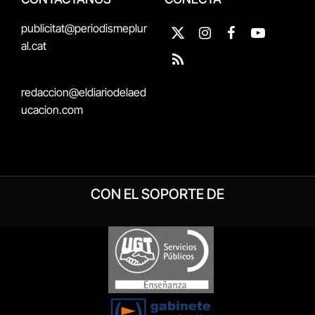
publicitat@periodismeplur
X
Instagram
Facebook
YouTube
al.cat
(Twitter)
RSS
redaccion@eldiariodelaed
ucacion.com
CON EL SOPORTE DE