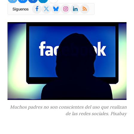
Facebook
X
Bluesky
Instagram
LinkedIn
RSS
Síguenos
(Twitter)
Muchos padres no son conscientes del uso que realizan
de las redes sociales. Pixabay