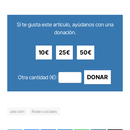
Si te gusta este artículo, ayúdanos con una
donación.
10€
25€
50€
DONAR
Otra cantidad (€):
adicción
Redes sociales