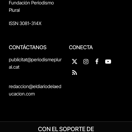
Fundación Periodismo
Plural
ISSN 3081-314X
CONTÁCTANOS
CONECTA
publicitat@periodismeplur
X
Instagram
Facebook
YouTube
al.cat
(Twitter)
RSS
redaccion@eldiariodelaed
ucacion.com
CON EL SOPORTE DE