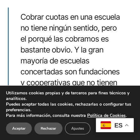
Cobrar cuotas en una escuela
no tiene ningún sentido, pero
el porqué las cobramos es
bastante obvio. Y la gran
mayoría de escuelas
concertadas son fundaciones
y cooperativas que no tienen
ningún ánimo de lucro
Utilizamos cookies propias y de terceros para fines técnicos y
analíticos.
Puedes aceptar todas las cookies, rechazarlas o configurar tus
preferencias.
Para más información, consulta nuestra
Política de Cookies
.
¿La reserva de plazas de Sadako ha aumentado de
ES
cara al próximo curso?
Aceptar
Rechazar
Ajustes