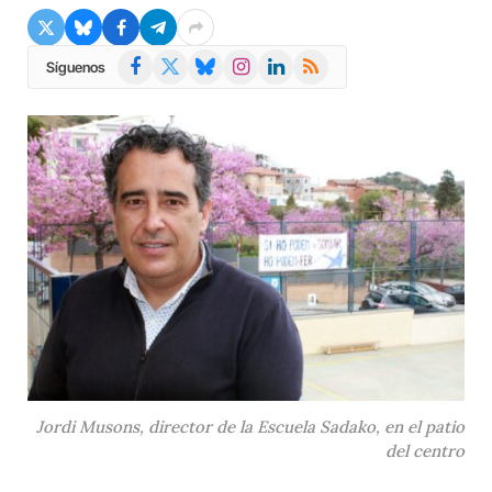
Facebook
X
Bluesky
Instagram
LinkedIn
RSS
Síguenos
(Twitter)
Jordi Musons, director de la Escuela Sadako, en el patio
del centro