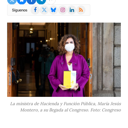
Facebook
X
Bluesky
Instagram
LinkedIn
RSS
Síguenos
(Twitter)
La ministra de Hacienda y Función Pública, María Jesús
Montero, a su llegada al Congreso. Foto: Congreso