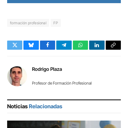
formación profesional
FP
Twitter
Bluesky
Facebook
Telegram
WhatsApp
LinkedIn
Copy
Link
Rodrigo Plaza
Profesor de Formación Profesional
Noticias
Relacionadas