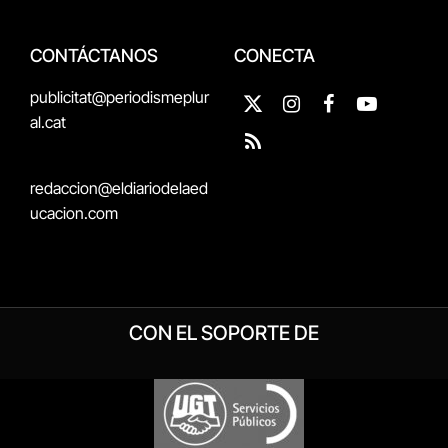
CONTÁCTANOS
CONECTA
publicitat@periodismeplur
X
Instagram
Facebook
YouTube
al.cat
(Twitter)
RSS
redaccion@eldiariodelaed
ucacion.com
CON EL SOPORTE DE