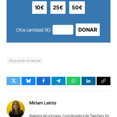
10€
25€
50€
DONAR
Otra cantidad (€):
Educación ecosocial
Twitter
Bluesky
Facebook
Telegram
WhatsApp
LinkedIn
Copy
Link
Miriam Leirós
Maestra de primaria. Coordinadora de Teachers for