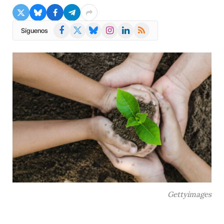
Facebook
X
Bluesky
Instagram
LinkedIn
RSS
Síguenos
(Twitter)
Gettyimages