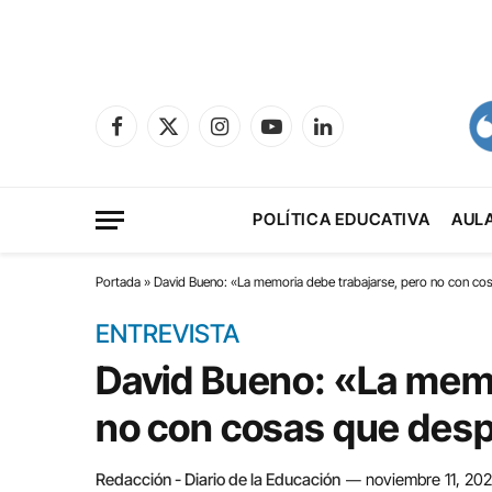
Facebook
X
Instagram
YouTube
LinkedIn
(Twitter)
POLÍTICA EDUCATIVA
AUL
Portada
»
David Bueno: «La memoria debe trabajarse, pero no con co
ENTREVISTA
David Bueno: «La memo
no con cosas que des
Redacción - Diario de la Educación
noviembre 11, 20