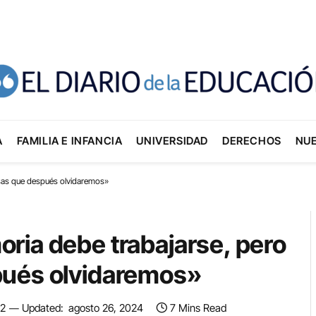
A
FAMILIA E INFANCIA
UNIVERSIDAD
DERECHOS
NU
sas que después olvidaremos»
ria debe trabajarse, pero
pués olvidaremos»
22
Updated:
agosto 26, 2024
7 Mins Read