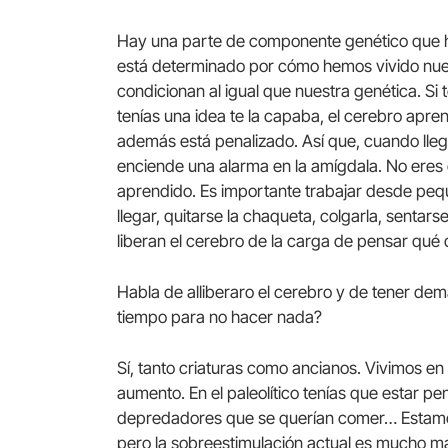
Hay una parte de componente genético que h
está determinado por cómo hemos vivido nue
condicionan al igual que nuestra genética. S
tenías una idea te la capaba, el cerebro apren
además está penalizado. Así que, cuando llega
enciende una alarma en la amígdala. No eres c
aprendido. Es importante trabajar desde peque
llegar, quitarse la chaqueta, colgarla, senta
liberan el cerebro de la carga de pensar qué
Habla de alliberaro el cerebro y de tener de
tiempo para no hacer nada?
Sí, tanto criaturas como ancianos. Vivimos e
aumento. En el paleolítico tenías que estar pen
depredadores que se querían comer… Estamo
pero la sobreestimulación actual es mucho má