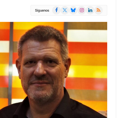
Facebook
X
Bluesky
Instagram
LinkedIn
RSS
Síguenos
(Twitter)