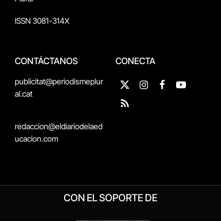
ISSN 3081-314X
CONTÁCTANOS
CONECTA
publicitat@periodismeplur
X
Instagram
Facebook
YouTube
al.cat
(Twitter)
RSS
redaccion@eldiariodelaed
ucacion.com
CON EL SOPORTE DE