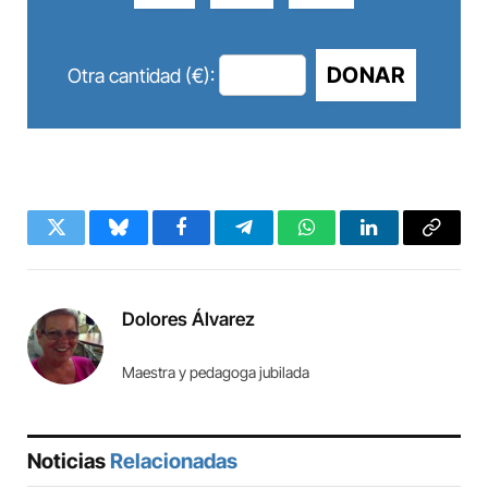
DONAR
Otra cantidad (€):
Twitter
Bluesky
Facebook
Telegram
WhatsApp
LinkedIn
Copy
Link
Dolores Álvarez
Maestra y pedagoga jubilada
Noticias
Relacionadas