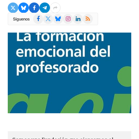
Facebook
X
Bluesky
Instagram
LinkedIn
RSS
Síguenos
(Twitter)