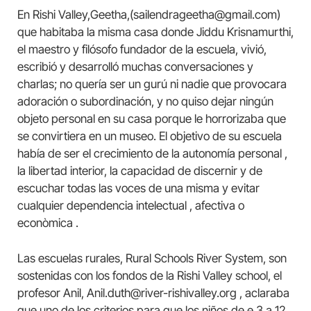
En Rishi Valley,Geetha,(sailendrageetha@gmail.com)
que habitaba la misma casa donde Jiddu Krisnamurthi,
el maestro y filósofo fundador de la escuela, vivió,
escribió y desarrolló muchas conversaciones y
charlas; no quería ser un gurú ni nadie que provocara
adoración o subordinación, y no quiso dejar ningún
objeto personal en su casa porque le horrorizaba que
se convirtiera en un museo. El objetivo de su escuela
había de ser el crecimiento de la autonomía personal ,
la libertad interior, la capacidad de discernir y de
escuchar todas las voces de una misma y evitar
cualquier dependencia intelectual , afectiva o
econòmica .
Las escuelas rurales, Rural Schools River System, son
sostenidas con los fondos de la Rishi Valley school, el
profesor Anil, Anil.duth@river-rishivalley.org , aclaraba
que uno de los criterios para que los niños de e 3 a 12