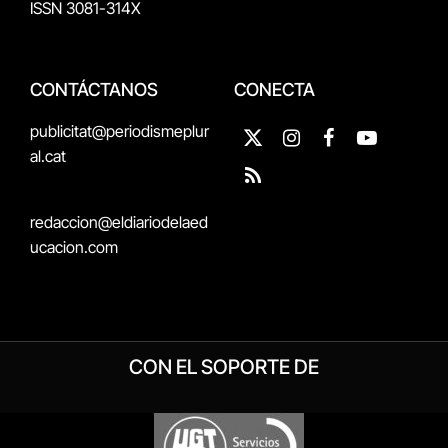
ISSN 3081-314X
CONTÁCTANOS
CONECTA
publicitat@periodismeplur
X
Instagram
Facebook
YouTube
al.cat
(Twitter)
RSS
redaccion@eldiariodelaed
ucacion.com
CON EL SOPORTE DE