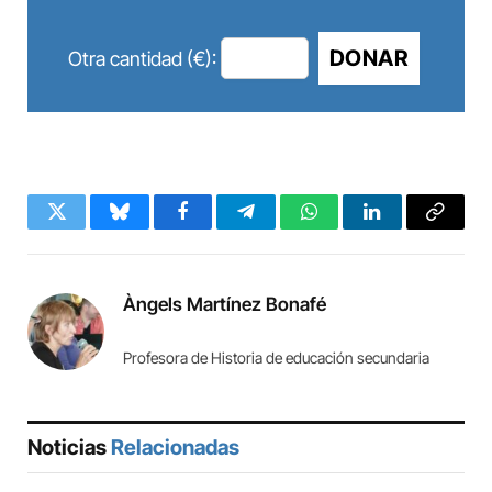
DONAR
Otra cantidad (€):
Twitter
Bluesky
Facebook
Telegram
WhatsApp
LinkedIn
Copy
Link
Àngels Martínez Bonafé
Profesora de Historia de educación secundaria
Noticias
Relacionadas