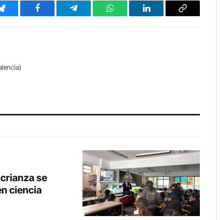
Bluesky
Facebook
Telegram
WhatsApp
LinkedIn
Copy
Link
alencia)
crianza se
en ciencia