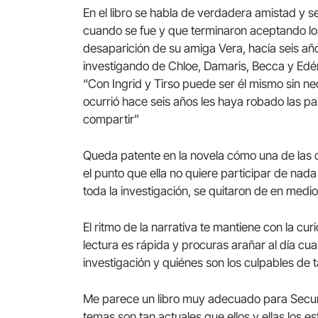
En el libro se habla de verdadera amistad y 
cuando se fue y que terminaron aceptando los
desaparición de su amiga Vera, hacía seis año
investigando de Chloe, Damaris, Becca y Edé
“Con Ingrid y Tirso puede ser él mismo sin ne
ocurrió hace seis años les haya robado las p
compartir”
Queda patente en la novela cómo una de las c
el punto que ella no quiere participar de nad
toda la investigación, se quitaron de en medio 
El ritmo de la narrativa te mantiene con la curi
lectura es rápida y procuras arañar al día c
investigación y quiénes son los culpables de
Me parece un libro muy adecuado para Secunda
temas son tan actuales que ellos y ellas los e