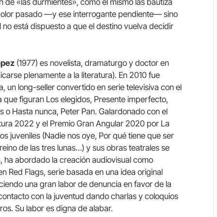
n de «las durmientes», como él mismo las bautiza
e dolor pasado —y ese interrogante pendiente— sino
 no está dispuesto a que el destino vuelva decidir
ópez
(1977) es novelista, dramaturgo y doctor en
icarse plenamente a la literatura). En 2010 fue
a, un long-seller convertido en serie televisiva con el
 la que figuran Los elegidos, Presente imperfecto,
pos o Hasta nunca, Peter Pan. Galardonado con el
ltura 2022 y el Premio Gran Angular 2020 por La
ros juveniles (Nadie nos oye, Por qué tiene que ser
l reino de las tres lunas…) y sus obras teatrales se
 ha abordado la creación audiovisual como
en Red Flags, serie basada en una idea original
ciendo una gran labor de denuncia en favor de la
 contacto con la juventud dando charlas y coloquios
bros. Su labor es digna de alabar.