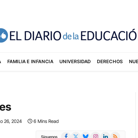
A
FAMILIA E INFANCIA
UNIVERSIDAD
DERECHOS
NU
tes
to 26, 2024
6 Mins Read
Facebook
X
Bluesky
Instagram
LinkedIn
RSS
Síguenos