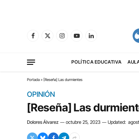
Facebook
X
Instagram
YouTube
LinkedIn
(Twitter)
POLÍTICA EDUCATIVA
AUL
Portada
»
[Reseña] Las durmientes
OPINIÓN
[Reseña] Las durmien
Dolores Álvarez
octubre 25, 2023
Updated:
agos