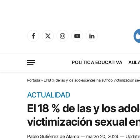
Facebook
X
Instagram
YouTube
LinkedIn
(Twitter)
POLÍTICA EDUCATIVA
AUL
Portada
»
El 18 % de las y los adolescentes ha sufrido victimización sex
ACTUALIDAD
El 18 % de las y los ad
victimización sexual en
Pablo Gutiérrez de Álamo
marzo 20, 2024
Update