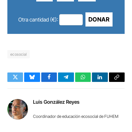
DONAR
Otra cantidad (€):
ecosocial
Twitter
Bluesky
Facebook
Telegram
WhatsApp
LinkedIn
Copy
Link
Luis González Reyes
Coordinador de educación ecosocial de FUHEM