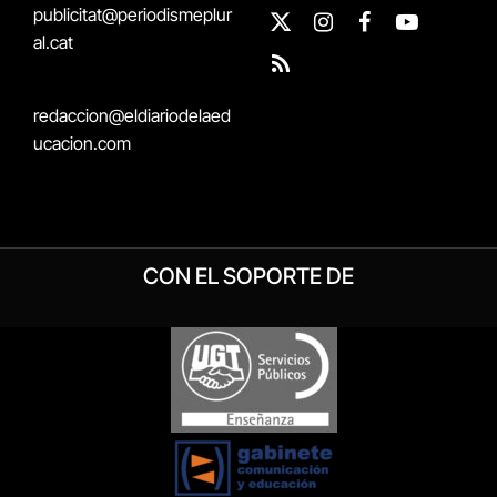
publicitat@periodismeplur
X
Instagram
Facebook
YouTube
al.cat
(Twitter)
RSS
redaccion@eldiariodelaed
ucacion.com
CON EL SOPORTE DE