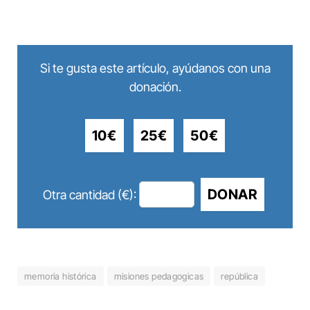
Si te gusta este artículo, ayúdanos con una
donación.
10€
25€
50€
DONAR
Otra cantidad (€):
memoria histórica
misiones pedagogicas
república