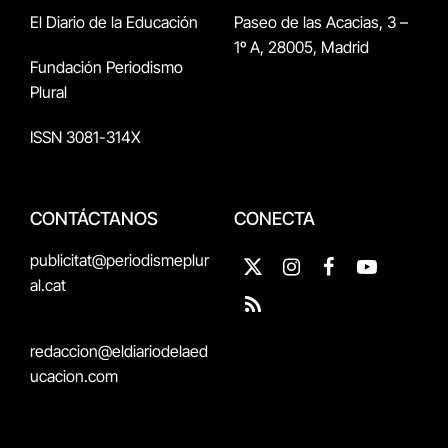
El Diario de la Educación
Paseo de las Acacias, 3 –
1º A, 28005, Madrid
Fundación Periodismo
Plural
ISSN 3081-314X
CONTÁCTANOS
CONECTA
publicitat@periodismeplur
X
Instagram
Facebook
YouTube
al.cat
(Twitter)
RSS
redaccion@eldiariodelaed
ucacion.com