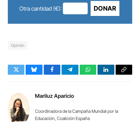
DONAR
Otra cantidad (€):
Opinión
Twitter
Bluesky
Facebook
Telegram
WhatsApp
LinkedIn
Copy
Link
Mariluz Aparicio
Coordinadora de la Campaña Mundial por la
Educación, Coalición España