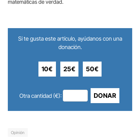
matemáticas de verdad.
Si te gusta este artículo, ayúdanos con una
donación.
10€
25€
50€
DONAR
Otra cantidad (€):
Opinión