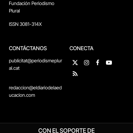
Fundación Periodismo
Plural
ISSN 3081-314X
CONTÁCTANOS
CONECTA
publicitat@periodismeplur
X
Instagram
Facebook
YouTube
al.cat
(Twitter)
RSS
redaccion@eldiariodelaed
ucacion.com
CON EL SOPORTE DE