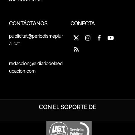
CONTÁCTANOS
CONECTA
publicitat@periodismeplur
X
Instagram
Facebook
YouTube
al.cat
(Twitter)
RSS
redaccion@eldiariodelaed
ucacion.com
CON EL SOPORTE DE