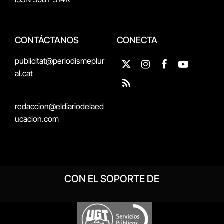
CONTÁCTANOS
CONECTA
publicitat@periodismeplur
X
Instagram
Facebook
YouTube
al.cat
(Twitter)
RSS
redaccion@eldiariodelaed
ucacion.com
CON EL SOPORTE DE