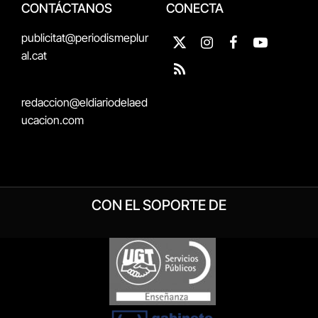
CONTÁCTANOS
CONECTA
publicitat@periodismeplur
X
Instagram
Facebook
YouTube
al.cat
(Twitter)
RSS
redaccion@eldiariodelaed
ucacion.com
CON EL SOPORTE DE