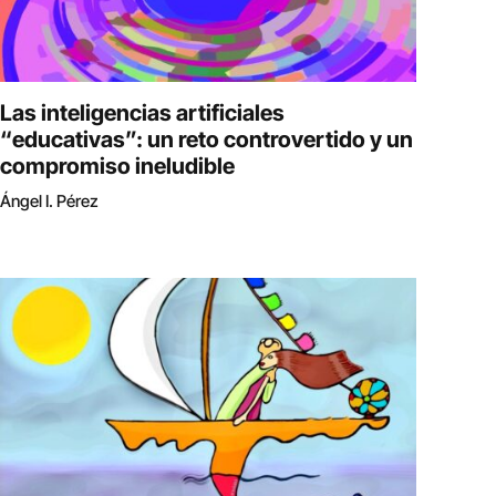
Las inteligencias artificiales
“educativas”: un reto controvertido y un
compromiso ineludible
Ángel I. Pérez