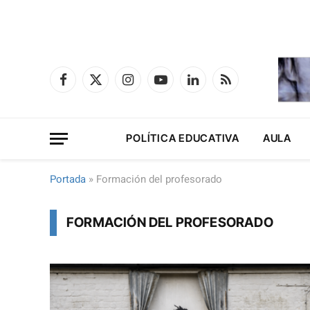
Facebook
X
Instagram
YouTube
LinkedIn
RSS
(Twitter)
POLÍTICA EDUCATIVA
AULA
Portada
»
Formación del profesorado
FORMACIÓN DEL PROFESORADO