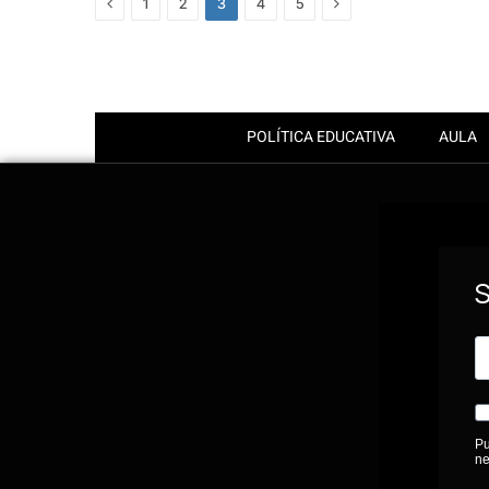
Previous
Next
1
2
3
4
5
POLÍTICA EDUCATIVA
AULA