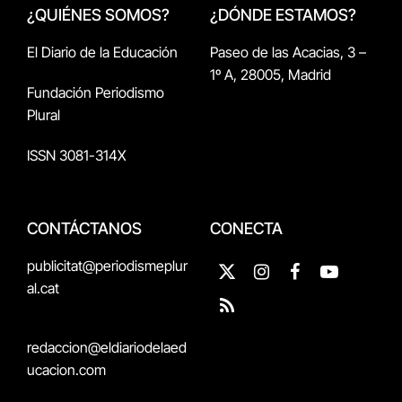
¿QUIÉNES SOMOS?
¿DÓNDE ESTAMOS?
El Diario de la Educación
Paseo de las Acacias, 3 –
1º A, 28005, Madrid
Fundación Periodismo
Plural
ISSN 3081-314X
CONTÁCTANOS
CONECTA
publicitat@periodismeplur
X
Instagram
Facebook
YouTube
al.cat
(Twitter)
RSS
redaccion@eldiariodelaed
ucacion.com