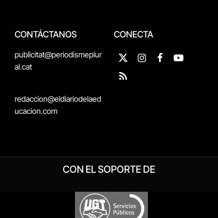
CONTÁCTANOS
CONECTA
publicitat@periodismeplur
X
Instagram
Facebook
YouTube
al.cat
(Twitter)
RSS
redaccion@eldiariodelaed
ucacion.com
CON EL SOPORTE DE