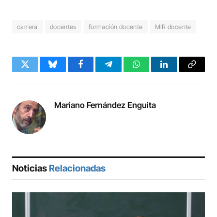
carrera
docentes
formación docente
MIR docente
Twitter
Bluesky
Facebook
Telegram
WhatsApp
LinkedIn
Copy
Link
Mariano Fernández Enguita
Noticias
Relacionadas