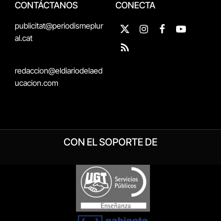
CONTÁCTANOS
CONECTA
publicitat@periodismeplur
X
Instagram
Facebook
YouTube
al.cat
(Twitter)
RSS
redaccion@eldiariodelaed
ucacion.com
CON EL SOPORTE DE