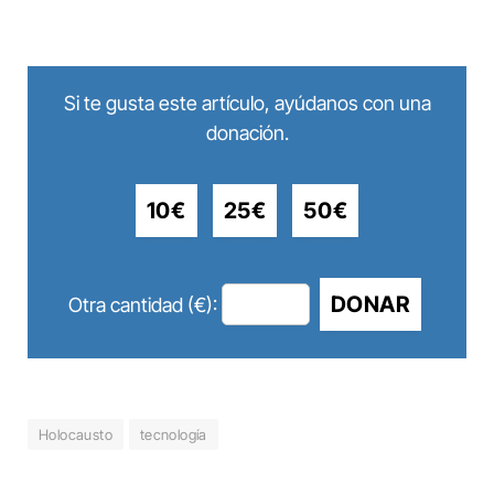
Si te gusta este artículo, ayúdanos con una
donación.
10€
25€
50€
DONAR
Otra cantidad (€):
Holocausto
tecnología