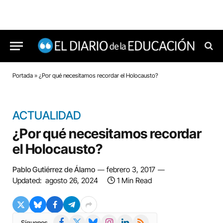
Portada
»
¿Por qué necesitamos recordar el Holocausto?
ACTUALIDAD
¿Por qué necesitamos recordar
el Holocausto?
Pablo Gutiérrez de Álamo
febrero 3, 2017
Updated:
agosto 26, 2024
1 Min Read
Facebook
X
Bluesky
Instagram
LinkedIn
RSS
Síguenos