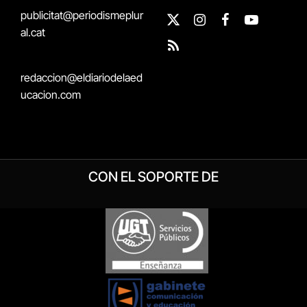
publicitat@periodismeplur
X
Instagram
Facebook
YouTube
al.cat
(Twitter)
RSS
redaccion@eldiariodelaed
ucacion.com
CON EL SOPORTE DE