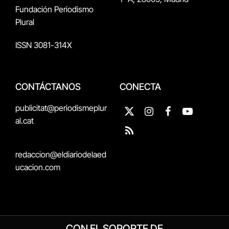
Fundación Periodismo
Plural
ISSN 3081-314X
CONTÁCTANOS
CONECTA
publicitat@periodismeplur
X
Instagram
Facebook
YouTube
al.cat
(Twitter)
RSS
redaccion@eldiariodelaed
ucacion.com
CON EL SOPORTE DE