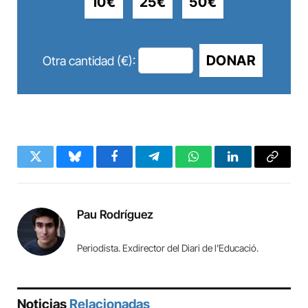
10€
25€
50€
DONAR
Otra cantidad (€):
Twitter
Bluesky
Facebook
Telegram
WhatsApp
LinkedIn
Copy
Link
Pau Rodríguez
Periodista. Exdirector del Diari de l'Educació.
Noticias
Relacionadas