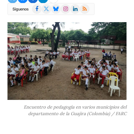
Facebook
X
Bluesky
Instagram
LinkedIn
RSS
Síguenos
(Twitter)
Encuentro de pedagogía en varios municipios del
departamento de la Guajira (Colombia) / FARC