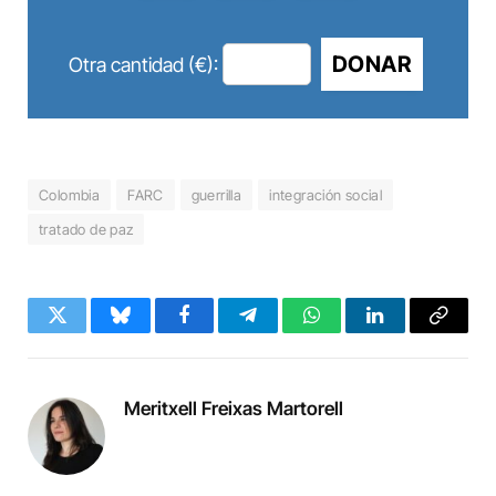
DONAR
Otra cantidad (€):
Colombia
FARC
guerrilla
integración social
tratado de paz
Twitter
Bluesky
Facebook
Telegram
WhatsApp
LinkedIn
Copy
Link
Meritxell Freixas Martorell