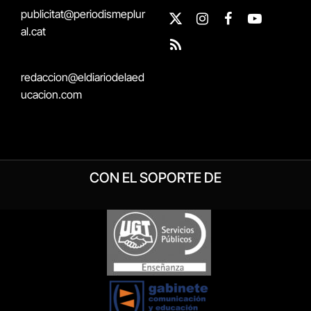
publicitat@periodismeplur
X
Instagram
Facebook
YouTube
al.cat
(Twitter)
RSS
redaccion@eldiariodelaed
ucacion.com
CON EL SOPORTE DE