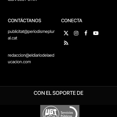
CONTÁCTANOS
CONECTA
publicitat@periodismeplur
X
Instagram
Facebook
YouTube
al.cat
(Twitter)
RSS
redaccion@eldiariodelaed
ucacion.com
CON EL SOPORTE DE