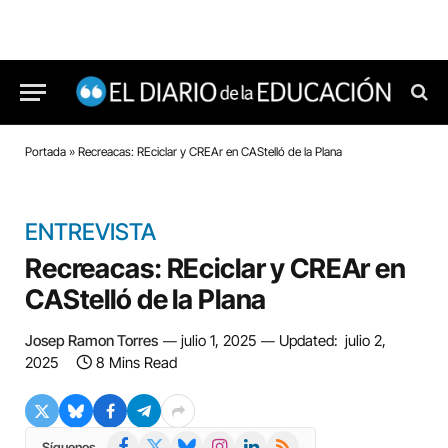
Portada
»
Recreacas: REciclar y CREAr en CAStelló de la Plana
ENTREVISTA
Recreacas: REciclar y CREAr en
CAStelló de la Plana
Josep Ramon Torres
julio 1, 2025
Updated:
julio 2,
2025
8 Mins Read
Facebook
X
Bluesky
Instagram
LinkedIn
RSS
Síguenos