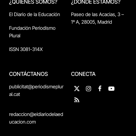
¿QUIÉNES SOMOS?
¿DÓNDE ESTAMOS?
El Diario de la Educación
Paseo de las Acacias, 3 –
1º A, 28005, Madrid
Fundación Periodismo
Plural
ISSN 3081-314X
CONTÁCTANOS
CONECTA
publicitat@periodismeplur
X
Instagram
Facebook
YouTube
al.cat
(Twitter)
RSS
redaccion@eldiariodelaed
ucacion.com