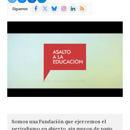
Facebook
X
Bluesky
Instagram
LinkedIn
RSS
Síguenos
(Twitter)
Somos una Fundación que ejercemos el
periodismo en abierto, sin muros de pago.