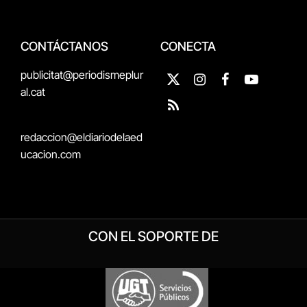
CONTÁCTANOS
CONECTA
publicitat@periodismeplur
X
Instagram
Facebook
YouTube
al.cat
(Twitter)
RSS
redaccion@eldiariodelaed
ucacion.com
CON EL SOPORTE DE