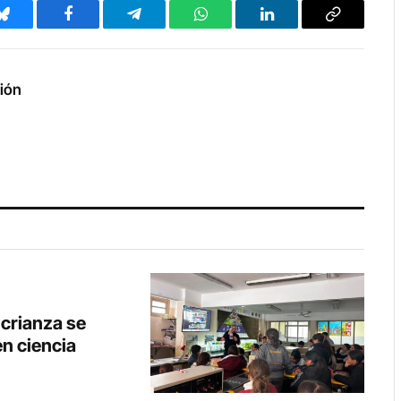
Bluesky
Facebook
Telegram
WhatsApp
LinkedIn
Copy
Link
ción
crianza se
en ciencia