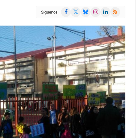
Facebook
X
Bluesky
Instagram
LinkedIn
RSS
Síguenos
(Twitter)