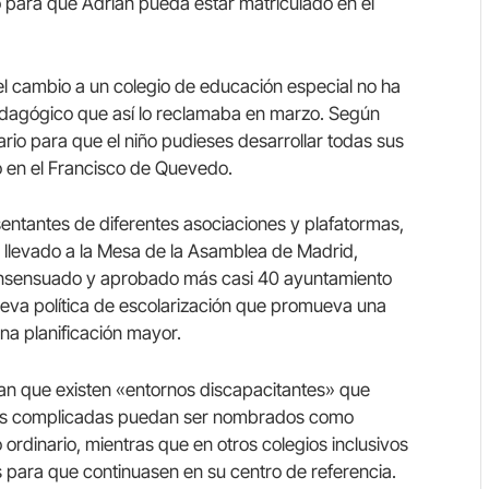
 para que Adrián pueda estar matriculado en el
l cambio a un colegio de educación especial no ha
edagógico que así lo reclamaba en marzo. Según
ario para que el niño pudieses desarrollar todas sus
 en el Francisco de Quevedo.
esentantes de diferentes asociaciones y plafatormas,
a llevado a la Mesa de la Asamblea de Madrid,
consensuado y aprobado más casi 40 ayuntamiento
eva política de escolarización que promueva una
una planificación mayor.
ran que existen «entornos discapacitantes» que
más complicadas puedan ser nombrados como
rdinario, mientras que en otros colegios inclusivos
os para que continuasen en su centro de referencia.