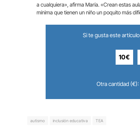
a cualquiera», afirma María. «Crean estas aula
mínima que tienen un niño un poquito más difí
Si te gusta este artícu
10€
Otra cantidad (€):
autismo
inclusión educativa
TEA