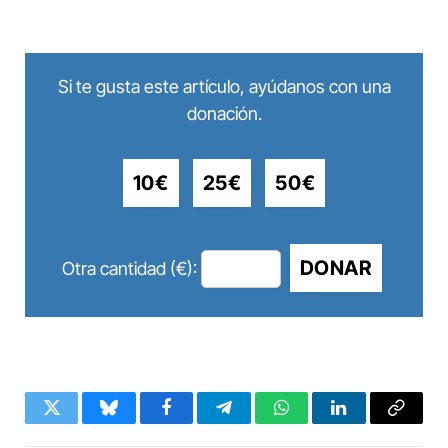
Si te gusta este artículo, ayúdanos con una
donación.
10€
25€
50€
DONAR
Otra cantidad (€):
Twitter
Bluesky
Facebook
Telegram
WhatsApp
LinkedIn
Copy