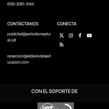
ISSN 3081-314X
CONTÁCTANOS
CONECTA
publicitat@periodismeplur
X
Instagram
Facebook
YouTube
al.cat
(Twitter)
RSS
redaccion@eldiariodelaed
ucacion.com
CON EL SOPORTE DE