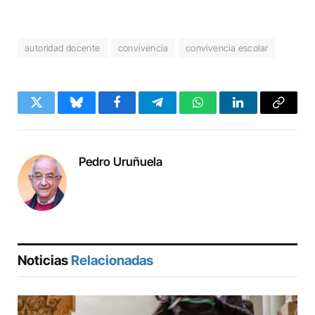
autoridad docente
convivencia
convivencia escolar
Twitter
Bluesky
Facebook
Telegram
WhatsApp
LinkedIn
Copy
Link
Pedro Uruñuela
Noticias
Relacionadas