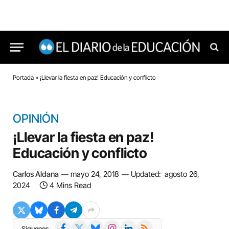
Portada
»
¡Llevar la fiesta en paz! Educación y conflicto
OPINIÓN
¡Llevar la fiesta en paz!
Educación y conflicto
Carlos Aldana
mayo 24, 2018
Updated:
agosto 26,
2024
4 Mins Read
Facebook
X
Bluesky
Instagram
LinkedIn
RSS
Síguenos