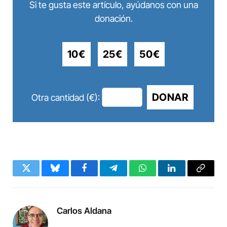
Si te gusta este artículo, ayúdanos con una
donación.
10€
25€
50€
DONAR
Otra cantidad (€):
Twitter
Bluesky
Facebook
Telegram
WhatsApp
LinkedIn
Copy
Link
Carlos Aldana