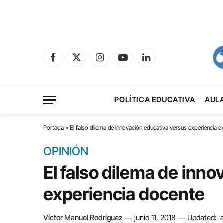
Facebook
X
Instagram
YouTube
LinkedIn
(Twitter)
POLÍTICA EDUCATIVA
AUL
Portada
»
El falso dilema de innovación educativa versus experiencia 
OPINIÓN
El falso dilema de inn
experiencia docente
Víctor Manuel Rodríguez
junio 11, 2018
Updated: