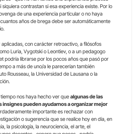
i siquiera contrastan si esa experiencia existe. Por lo
ovenga de una experiencia particular o no haya
 cuantos años de brega debe ser automáticamente
io.
plicadas, con carácter retroactivo, a filósofos
omo Luria, Vygotski o Leontiev, o a un pedagogo
et podría librarse por los pocos años que pasó por
 tiempo a más de uno/a le parecerían también
uto Rousseau, la Universidad de Lausana o la
ción.
el tiempo nos haya hecho ver que
algunas de las
s insignes pueden ayudarnos a organizar mejor
verdaderamente importante es rechazar con
estigación o sugerencia que se realice hoy en día, en
 la psicología, la neurociencia, el arte, el
algunos docentes –espero que pocos– podría