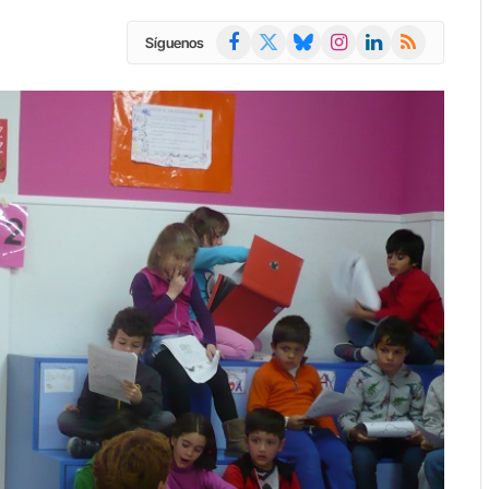
Facebook
X
Bluesky
Instagram
LinkedIn
RSS
Síguenos
(Twitter)