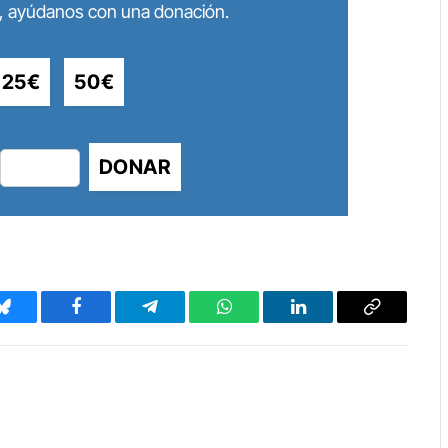
lo, ayúdanos con una donación.
25€
50€
DONAR
Bluesky
Facebook
Telegram
WhatsApp
LinkedIn
Copy
Link