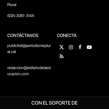
Plural
ISSN 3081-314X
CONTÁCTANOS
CONECTA
publicitat@periodismeplur
X
Instagram
Facebook
YouTube
al.cat
(Twitter)
RSS
redaccion@eldiariodelaed
ucacion.com
CON EL SOPORTE DE