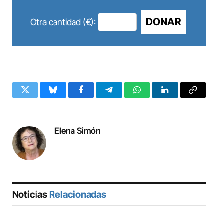
DONAR
Otra cantidad (€):
Twitter
Bluesky
Facebook
Telegram
WhatsApp
LinkedIn
Copy
Link
Elena Simón
Noticias
Relacionadas