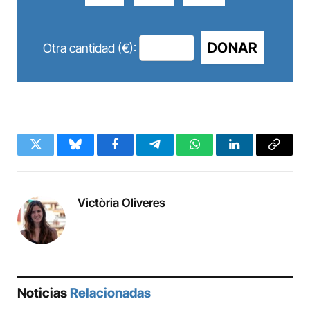
DONAR
Otra cantidad (€):
Twitter
Bluesky
Facebook
Telegram
WhatsApp
LinkedIn
Copy
Link
Victòria Oliveres
Noticias
Relacionadas