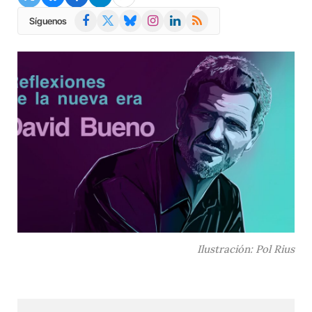
Facebook
X
Bluesky
Instagram
LinkedIn
RSS
Síguenos
(Twitter)
Ilustración: Pol Rius