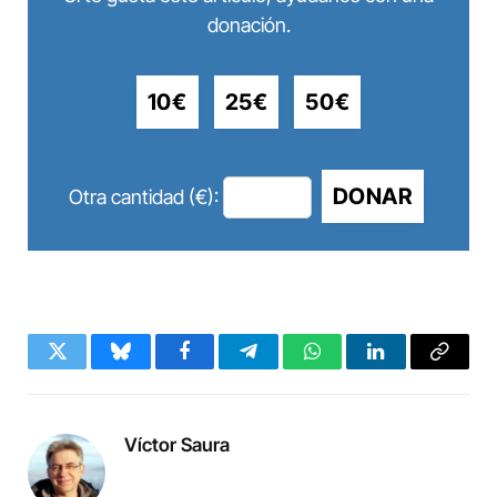
donación.
10€
25€
50€
DONAR
Otra cantidad (€):
Twitter
Bluesky
Facebook
Telegram
WhatsApp
LinkedIn
Copy
Link
Víctor Saura