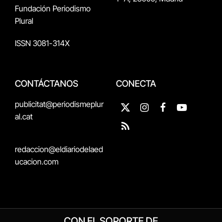
Fundación Periodismo
Plural
ISSN 3081-314X
CONTÁCTANOS
CONECTA
publicitat@periodismeplur
X
Instagram
Facebook
YouTube
al.cat
(Twitter)
RSS
redaccion@eldiariodelaed
ucacion.com
CON EL SOPORTE DE