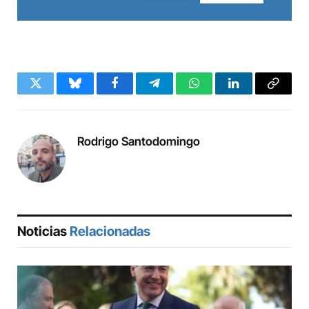
Twitter
Bluesky
Facebook
Telegram
WhatsApp
LinkedIn
Copy
Link
Rodrigo Santodomingo
Noticias
Relacionadas