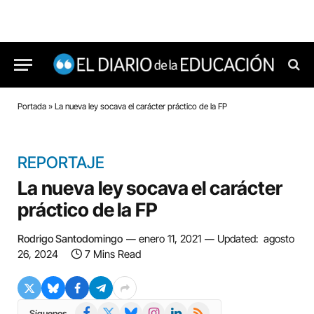
Portada
»
La nueva ley socava el carácter práctico de la FP
REPORTAJE
La nueva ley socava el carácter
práctico de la FP
Rodrigo Santodomingo
enero 11, 2021
Updated:
agosto
26, 2024
7 Mins Read
Facebook
X
Bluesky
Instagram
LinkedIn
RSS
Síguenos