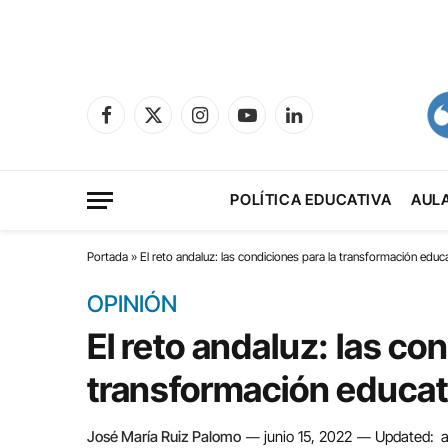
Facebook
X
Instagram
YouTube
LinkedIn
(Twitter)
POLÍTICA EDUCATIVA
AUL
Portada
»
El reto andaluz: las condiciones para la transformación educ
OPINIÓN
El reto andaluz: las co
transformación educat
José María Ruiz Palomo
junio 15, 2022
Updated: