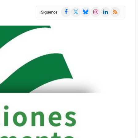
Facebook
X
Bluesky
Instagram
LinkedIn
RSS
Síguenos
(Twitter)