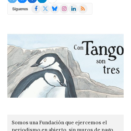
Facebook
X
Bluesky
Instagram
LinkedIn
RSS
Síguenos
(Twitter)
Somos una Fundación que ejercemos el
periodismo en abierto, sin muros de pago.