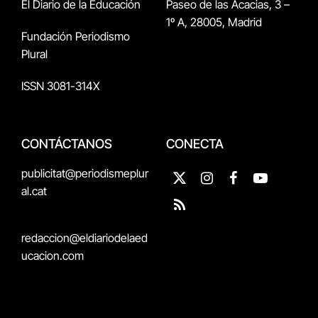
El Diario de la Educación
Paseo de las Acacias, 3 –
1º A, 28005, Madrid
Fundación Periodismo
Plural
ISSN 3081-314X
CONTÁCTANOS
CONECTA
publicitat@periodismeplur
X
Instagram
Facebook
YouTube
al.cat
(Twitter)
RSS
redaccion@eldiariodelaed
ucacion.com