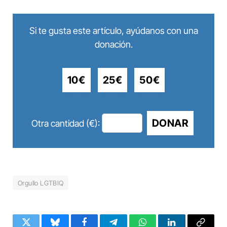
Si te gusta este artículo, ayúdanos con una
donación.
10€
25€
50€
DONAR
Otra cantidad (€):
Orgullo LGTBIQ