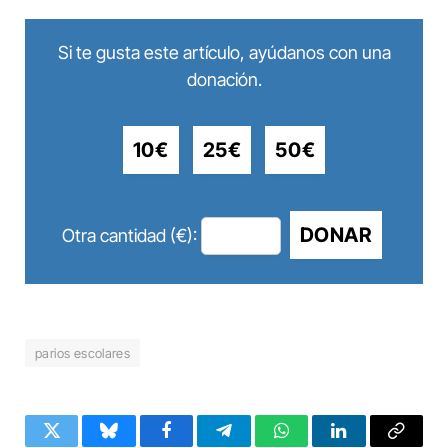
Si te gusta este artículo, ayúdanos con una
donación.
10€
25€
50€
DONAR
Otra cantidad (€):
parios escolares
Twitter
Bluesky
Facebook
Telegram
WhatsApp
LinkedIn
Copy