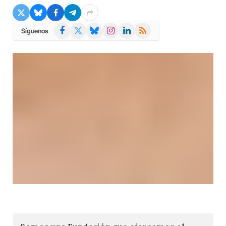
Facebook
X
Bluesky
Instagram
LinkedIn
RSS
Síguenos
(Twitter)