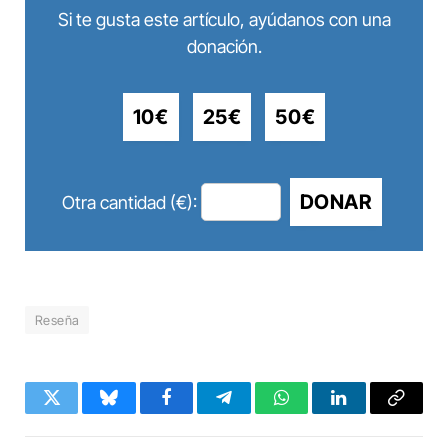
Si te gusta este artículo, ayúdanos con una
donación.
10€
25€
50€
DONAR
Otra cantidad (€):
Reseña
Twitter
Bluesky
Facebook
Telegram
WhatsApp
LinkedIn
Copy
Link