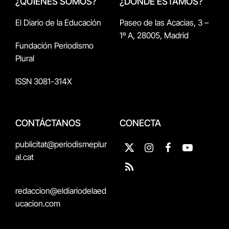
¿QUIÉNES SOMOS?
¿DÓNDE ESTAMOS?
El Diario de la Educación
Paseo de las Acacias, 3 –
1º A, 28005, Madrid
Fundación Periodismo
Plural
ISSN 3081-314X
CONTÁCTANOS
CONECTA
publicitat@periodismeplur
X
Instagram
Facebook
YouTube
al.cat
(Twitter)
RSS
redaccion@eldiariodelaed
ucacion.com