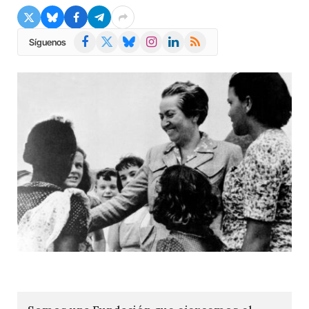
Facebook
X
Bluesky
Instagram
LinkedIn
RSS
Síguenos
(Twitter)