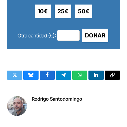
10€
25€
50€
DONAR
Otra cantidad (€):
Twitter
Bluesky
Facebook
Telegram
WhatsApp
LinkedIn
Copy
Link
Rodrigo Santodomingo