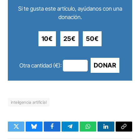
Si te gusta este artículo, ayúdanos con una
donación.
10€
25€
50€
DONAR
Otra cantidad (€):
inteligencia artificial
Twitter
Bluesky
Facebook
Telegram
WhatsApp
LinkedIn
Copy