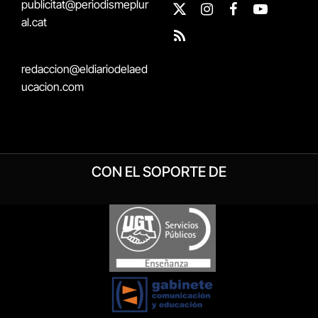
publicitat@periodismeplur
X
Instagram
Facebook
YouTube
al.cat
(Twitter)
RSS
redaccion@eldiariodelaed
ucacion.com
CON EL SOPORTE DE