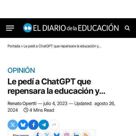
Portada
»
Le pedí a ChatGPT que repensara la educación y…
OPINIÓN
Le pedí a ChatGPT que
repensara la educación y…
Renato Opertti
julio 4, 2023
Updated:
agosto 26,
2024
4 Mins Read
Facebook
X
Bluesky
Instagram
LinkedIn
RSS
Síguenos