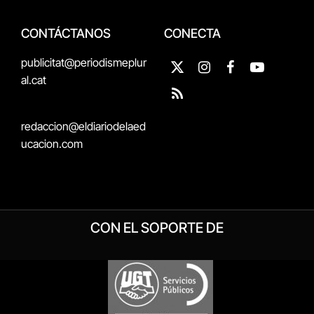
CONTÁCTANOS
CONECTA
publicitat@periodismeplur
X
Instagram
Facebook
YouTube
al.cat
(Twitter)
RSS
redaccion@eldiariodelaed
ucacion.com
CON EL SOPORTE DE