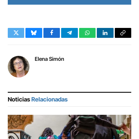
Twitter
Bluesky
Facebook
Telegram
WhatsApp
LinkedIn
Copy
Link
Elena Simón
Noticias
Relacionadas