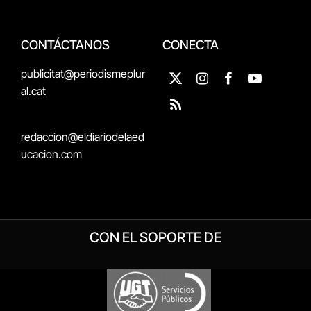
CONTÁCTANOS
CONECTA
publicitat@periodismeplur
X
Instagram
Facebook
YouTube
al.cat
(Twitter)
RSS
redaccion@eldiariodelaed
ucacion.com
CON EL SOPORTE DE