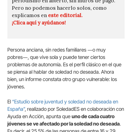
periodismo en abierto, sin muros de pago.
Pero no podemos hacerlo solos, como
explicamos en
este editorial.
¡Clica aquí y ayúdanos!
Persona anciana, sin redes familiares ―o muy
pobres―, que vive sola y puede tener ciertos
problemas de autonomía. Es el perfil clásico en el que
se piensa al hablar de soledad no deseada. Ahora
bien, un informe constata otro grupo vulnerable: los
jóvenes.
El
“Estudio sobre juventud y soledad no deseada en
España”
, realizado por SoledadES en colaboración con
Ayuda en Acción, apunta que
uno de cada cuatro
jóvenes se ve afectado por la soledad no deseada
.
Es decir, el 25,5% de las personas de entre 16 y 29